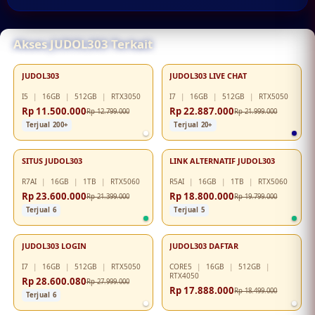
Akses JUDOL303 Terkait
JUDOL303
JUDOL303 LIVE CHAT
-2%
-1%
I5
|
16GB
|
512GB
|
RTX3050
I7
|
16GB
|
512GB
|
RTX5050
Rp 11.500.000
Rp 22.887.000
Rp 12.799.000
Rp 21.999.000
Terjual 200+
Terjual 20+
SITUS JUDOL303
LINK ALTERNATIF JUDOL303
-1%
-1%
R7AI
|
16GB
|
1TB
|
RTX5060
R5AI
|
16GB
|
1TB
|
RTX5060
Rp 23.600.000
Rp 18.800.000
Rp 21.399.000
Rp 19.799.000
Terjual 6
Terjual 5
JUDOL303 LOGIN
JUDOL303 DAFTAR
-1%
-1%
I7
|
16GB
|
512GB
|
RTX5050
CORE5
|
16GB
|
512GB
|
RTX4050
Rp 28.600.080
Rp 27.999.000
Rp 17.888.000
Rp 18.499.000
Terjual 6