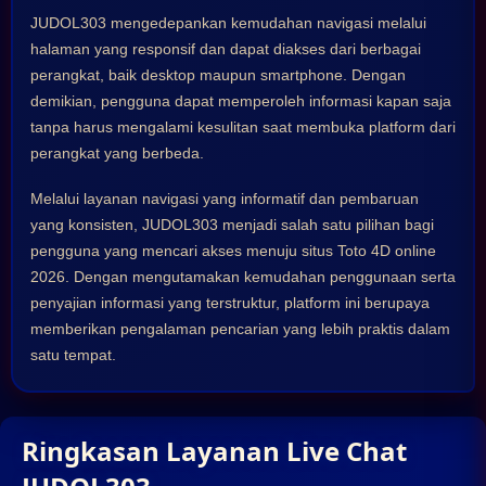
JUDOL303 mengedepankan kemudahan navigasi melalui
halaman yang responsif dan dapat diakses dari berbagai
perangkat, baik desktop maupun smartphone. Dengan
demikian, pengguna dapat memperoleh informasi kapan saja
tanpa harus mengalami kesulitan saat membuka platform dari
perangkat yang berbeda.
Melalui layanan navigasi yang informatif dan pembaruan
yang konsisten, JUDOL303 menjadi salah satu pilihan bagi
pengguna yang mencari akses menuju situs Toto 4D online
2026. Dengan mengutamakan kemudahan penggunaan serta
penyajian informasi yang terstruktur, platform ini berupaya
memberikan pengalaman pencarian yang lebih praktis dalam
satu tempat.
Ringkasan Layanan Live Chat