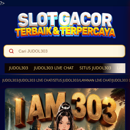
?>
JUDOL303
JUDOL303 LIVE CHAT
SITUS JUDOL303
LAYAN
JUDOL303
/
JUDOL303 LIVE CHAT
/
SITUS JUDOL303
/
LAYANAN LIVE CHAT
/
JUDOL303 