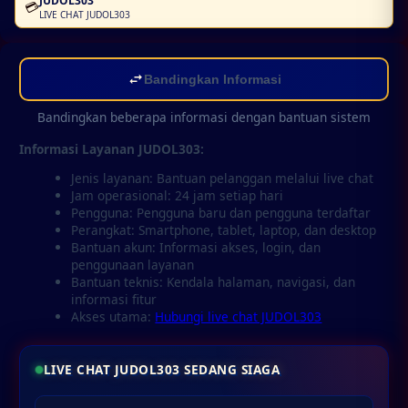
JUDOL303
💳
LIVE CHAT JUDOL303
Bandingkan Informasi
Bandingkan beberapa informasi dengan bantuan sistem
Informasi Layanan JUDOL303:
Jenis layanan: Bantuan pelanggan melalui live chat
Jam operasional: 24 jam setiap hari
Pengguna: Pengguna baru dan pengguna terdaftar
Perangkat: Smartphone, tablet, laptop, dan desktop
Bantuan akun: Informasi akses, login, dan
penggunaan layanan
Bantuan teknis: Kendala halaman, navigasi, dan
informasi fitur
Akses utama:
Hubungi live chat JUDOL303
LIVE CHAT JUDOL303 SEDANG SIAGA