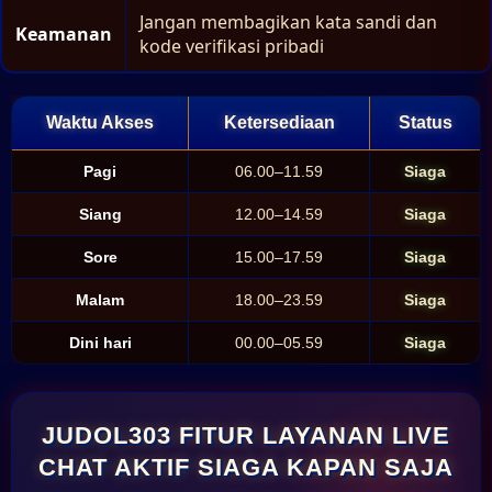
Jangan membagikan kata sandi dan
Keamanan
kode verifikasi pribadi
Waktu Akses
Ketersediaan
Status
Pagi
06.00–11.59
Siaga
Siang
12.00–14.59
Siaga
Sore
15.00–17.59
Siaga
Malam
18.00–23.59
Siaga
Dini hari
00.00–05.59
Siaga
JUDOL303 FITUR LAYANAN LIVE
CHAT AKTIF SIAGA KAPAN SAJA