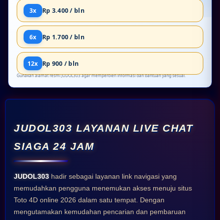
3x
Rp 3.400 / bln
6x
Rp 1.700 / bln
12x
Rp 900 / bln
Gunakan alamat resmi JUDOL303 agar memperoleh informasi dan bantuan yang sesuai.
JUDOL303 LAYANAN LIVE CHAT
SIAGA 24 JAM
JUDOL303
hadir sebagai layanan link navigasi yang
memudahkan pengguna menemukan akses menuju situs
Toto 4D online 2026 dalam satu tempat. Dengan
mengutamakan kemudahan pencarian dan pembaruan