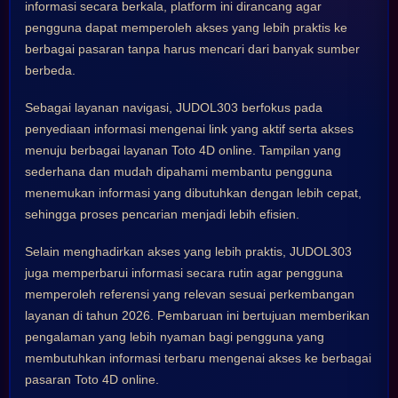
informasi secara berkala, platform ini dirancang agar
pengguna dapat memperoleh akses yang lebih praktis ke
berbagai pasaran tanpa harus mencari dari banyak sumber
berbeda.
Sebagai layanan navigasi, JUDOL303 berfokus pada
penyediaan informasi mengenai link yang aktif serta akses
menuju berbagai layanan Toto 4D online. Tampilan yang
sederhana dan mudah dipahami membantu pengguna
menemukan informasi yang dibutuhkan dengan lebih cepat,
sehingga proses pencarian menjadi lebih efisien.
Selain menghadirkan akses yang lebih praktis, JUDOL303
juga memperbarui informasi secara rutin agar pengguna
memperoleh referensi yang relevan sesuai perkembangan
layanan di tahun 2026. Pembaruan ini bertujuan memberikan
pengalaman yang lebih nyaman bagi pengguna yang
membutuhkan informasi terbaru mengenai akses ke berbagai
pasaran Toto 4D online.