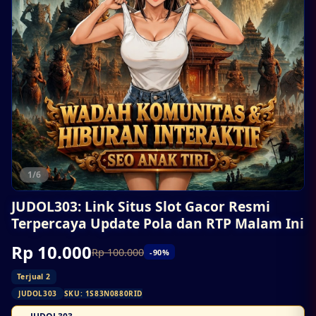
1/6
JUDOL303: Link Situs Slot Gacor Resmi
Terpercaya Update Pola dan RTP Malam Ini
Rp 10.000
Rp 100.000
-90%
Terjual 2
JUDOL303
SKU:
1S83N0880RID