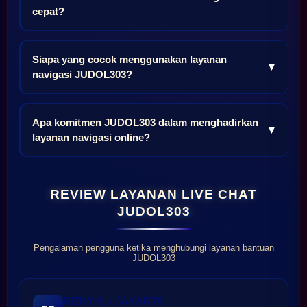
cepat?
Siapa yang cocok menggunakan layanan
▼
navigasi JUDOL303?
Apa komitmen JUDOL303 dalam menghadirkan
▼
layanan navigasi online?
REVIEW LAYANAN LIVE CHAT
JUDOL303
Pengalaman pengguna ketika menghubungi layanan bantuan
JUDOL303
RIZKY A. • JAKARTA