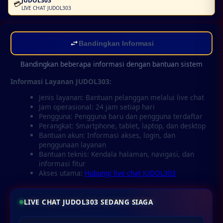
JUDOL303
💳
LIVE CHAT JUDOL303
Bandingkan Informasi
Bandingkan beberapa informasi dengan bantuan sistem
Informasi Layanan JUDOL303:
Jenis layanan: Bantuan pelanggan melalui live chat
Jam operasional: 24 jam setiap hari
Pengguna: Pengguna baru dan pengguna terdaftar
Perangkat: Smartphone, tablet, laptop, dan desktop
Bantuan akun: Informasi akses, login, dan
penggunaan layanan
Bantuan teknis: Kendala halaman, navigasi, dan
informasi fitur
Akses utama:
Hubungi live chat JUDOL303
LIVE CHAT JUDOL303 SEDANG SIAGA