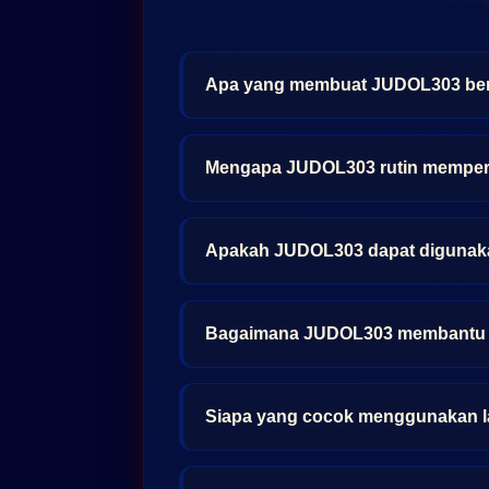
Apa yang membuat JUDOL303 berbe
Mengapa JUDOL303 rutin memperba
Apakah JUDOL303 dapat digunaka
Bagaimana JUDOL303 membantu p
Siapa yang cocok menggunakan 