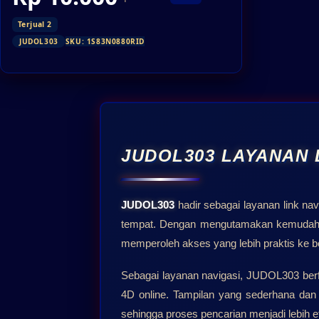
Terjual 2
JUDOL303
SKU:
1S83N0880RID
JUDOL303 LAYANAN L
JUDOL303
hadir sebagai layanan link n
tempat. Dengan mengutamakan kemudahan 
memperoleh akses yang lebih praktis ke b
Sebagai layanan navigasi, JUDOL303 berf
4D online. Tampilan yang sederhana da
sehingga proses pencarian menjadi lebih ef