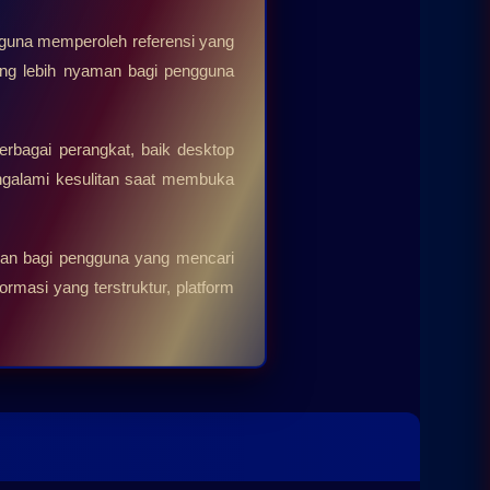
gguna memperoleh referensi yang
ang lebih nyaman bagi pengguna
rbagai perangkat, baik desktop
galami kesulitan saat membuka
ihan bagi pengguna yang mencari
masi yang terstruktur, platform