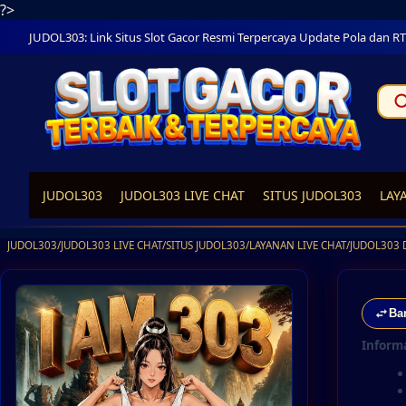
?>
JUDOL303: Link Situs Slot Gacor Resmi Terpercaya Update Pola dan R
JUDOL303
JUDOL303 LIVE CHAT
SITUS JUDOL303
LAY
JUDOL303
/
JUDOL303 LIVE CHAT
/
SITUS JUDOL303
/
LAYANAN LIVE CHAT
/
JUDOL303 
Ba
Inform