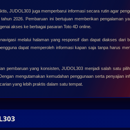
aktis, JUDOL303 juga memperbarui informasi secara rutin agar pen
i tahun 2026. Pembaruan ini bertujuan memberikan pengalaman y
enai akses ke berbagai pasaran Toto 4D online.
gasi melalui halaman yang responsif dan dapat diakses dari be
engguna dapat memperoleh informasi kapan saja tanpa harus men
f dan pembaruan yang konsisten, JUDOL303 menjadi salah satu pil
 Dengan mengutamakan kemudahan penggunaan serta penyajian infor
rian yang lebih praktis dalam satu tempat.
L303