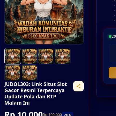
LI
JUDOL303: Link Situs Slot
Gacor Resmi Terpercaya
Update Pola dan RTP
Malam Ini
Rp 10.000
Rp 100.000
-90%