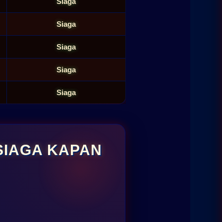
Siaga
Siaga
Siaga
Siaga
Siaga
 SIAGA KAPAN