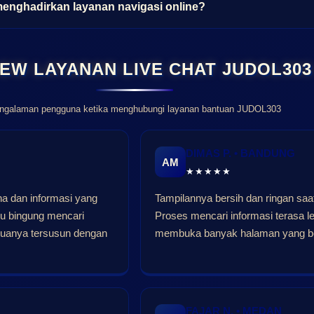
nghadirkan layanan navigasi online?
IEW LAYANAN LIVE CHAT JUDOL303
ngalaman pengguna ketika menghubungi layanan bantuan JUDOL303
DIMAS P. • BANDUNG
AM
★★★★★
a dan informasi yang
Tampilannya bersih dan ringan saa
lu bingung mencari
Proses mencari informasi terasa l
muanya tersusun dengan
membuka banyak halaman yang b
FAJAR N. • MEDAN