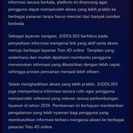
informasi secara berkala, platform ini dirancang agar
pengguna dapat memperoleh akses yang lebih praktis ke
berbagai pasaran tanpa harus mencari dari banyak sumber
berbeda.
Sebagai layanan navigasi, JUDOL303 berfokus pada
penyediaan informasi mengenai link yang aktif serta akses
menuju berbagai layanan Toto 4D online. Tampilan yang
sederhana dan mudah dipahami membantu pengguna
menemukan informasi yang dibutuhkan dengan lebih cepat,
sehingga proses pencarian menjadi lebih efisien.
Selain menghadirkan akses yang lebih praktis, JUDOL303
juga memperbarui informasi secara rutin agar pengguna
memperoleh referensi yang relevan sesuai perkembangan
layanan di tahun 2026. Pembaruan ini bertujuan memberikan
pengalaman yang lebih nyaman bagi pengguna yang
membutuhkan informasi terbaru mengenai akses ke berbagai
pasaran Toto 4D online.