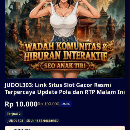
1/6
JUDOL303: Link Situs Slot Gacor Resmi
Terpercaya Update Pola dan RTP Malam Ini
Rp 10.000
Rp 100.000
-90%
Terjual 2
JUDOL303
SKU:
1S83N0880RID