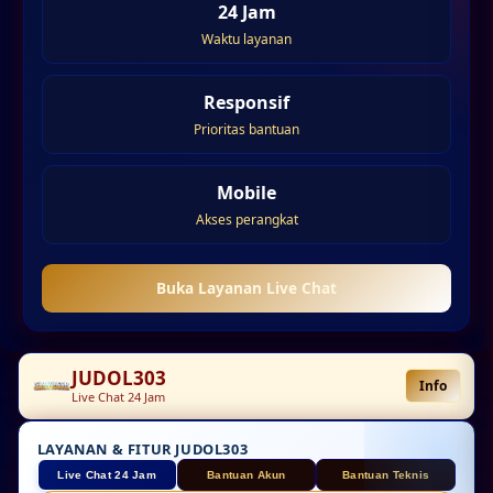
24 Jam
Waktu layanan
Responsif
Prioritas bantuan
Mobile
Akses perangkat
Buka Layanan Live Chat
JUDOL303
Info
Live Chat 24 Jam
LAYANAN & FITUR JUDOL303
Live Chat 24 Jam
Bantuan Akun
Bantuan Teknis