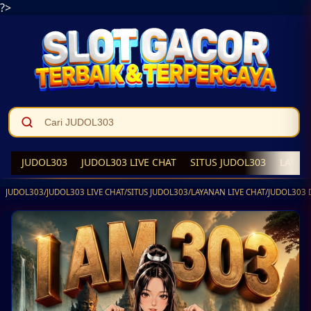
?>
JUDOL303
JUDOL303 LIVE CHAT
SITUS JUDOL303
LAYAN
JUDOL303
/
JUDOL303 LIVE CHAT
/
SITUS JUDOL303
/
LAYANAN LIVE CHAT
/
JUDOL303 