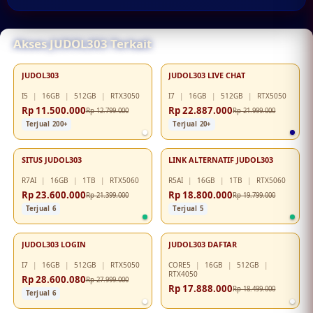
Akses JUDOL303 Terkait
JUDOL303
JUDOL303 LIVE CHAT
-2%
-1%
I5
|
16GB
|
512GB
|
RTX3050
I7
|
16GB
|
512GB
|
RTX5050
Rp 11.500.000
Rp 22.887.000
Rp 12.799.000
Rp 21.999.000
Terjual 200+
Terjual 20+
SITUS JUDOL303
LINK ALTERNATIF JUDOL303
-1%
-1%
R7AI
|
16GB
|
1TB
|
RTX5060
R5AI
|
16GB
|
1TB
|
RTX5060
Rp 23.600.000
Rp 18.800.000
Rp 21.399.000
Rp 19.799.000
Terjual 6
Terjual 5
JUDOL303 LOGIN
JUDOL303 DAFTAR
-1%
-1%
I7
|
16GB
|
512GB
|
RTX5050
CORE5
|
16GB
|
512GB
|
RTX4050
Rp 28.600.080
Rp 27.999.000
Rp 17.888.000
Rp 18.499.000
Terjual 6