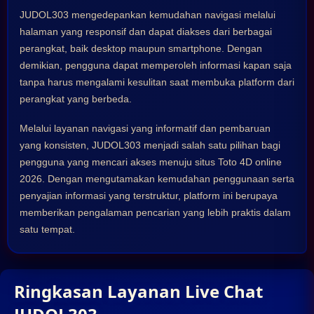
JUDOL303 mengedepankan kemudahan navigasi melalui
halaman yang responsif dan dapat diakses dari berbagai
perangkat, baik desktop maupun smartphone. Dengan
demikian, pengguna dapat memperoleh informasi kapan saja
tanpa harus mengalami kesulitan saat membuka platform dari
perangkat yang berbeda.
Melalui layanan navigasi yang informatif dan pembaruan
yang konsisten, JUDOL303 menjadi salah satu pilihan bagi
pengguna yang mencari akses menuju situs Toto 4D online
2026. Dengan mengutamakan kemudahan penggunaan serta
penyajian informasi yang terstruktur, platform ini berupaya
memberikan pengalaman pencarian yang lebih praktis dalam
satu tempat.
Ringkasan Layanan Live Chat