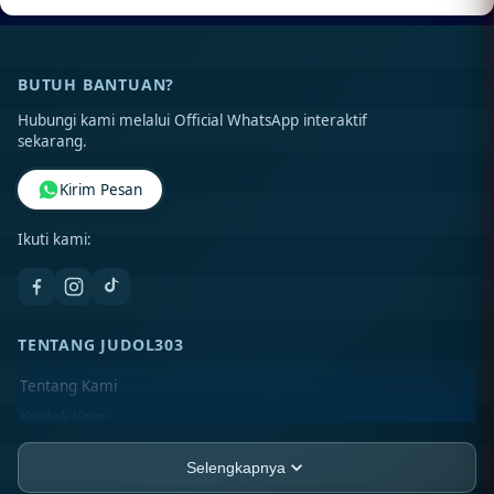
BUTUH BANTUAN?
Hubungi kami melalui Official WhatsApp interaktif
sekarang.
Kirim Pesan
Ikuti kami:
TENTANG JUDOL303
Tentang Kami
Kontak Kami
Akses Utama
Selengkapnya
FAQ