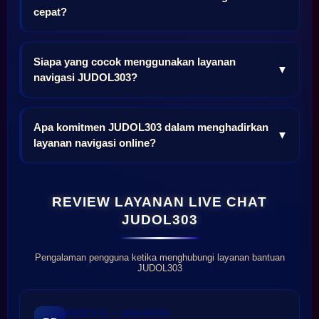
cepat?
Siapa yang cocok menggunakan layanan
▼
navigasi JUDOL303?
Apa komitmen JUDOL303 dalam menghadirkan
▼
layanan navigasi online?
REVIEW LAYANAN LIVE CHAT
JUDOL303
Pengalaman pengguna ketika menghubungi layanan bantuan
JUDOL303
RIZKY A. • JAKARTA