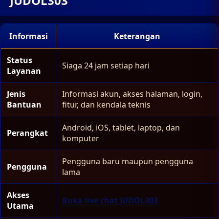
JUDOL303
Informasi
Keterangan
Status
Siaga 24 jam setiap hari
Layanan
Jenis
Informasi akun, akses halaman, login,
Bantuan
fitur, dan kendala teknis
Android, iOS, tablet, laptop, dan
Perangkat
komputer
Pengguna baru maupun pengguna
Pengguna
lama
Akses
Buka live chat JUDOL303
Utama