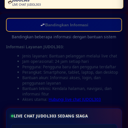
JUDOL303
💳
LIVE CHAT JUDOL303
Bandingkan Informasi
Bandingkan beberapa informasi dengan bantuan sistem
Informasi Layanan JUDOL303:
Jenis layanan: Bantuan pelanggan melalui live chat
Jam operasional: 24 jam setiap hari
Pengguna: Pengguna baru dan pengguna terdaftar
Perangkat: Smartphone, tablet, laptop, dan desktop
Bantuan akun: Informasi akses, login, dan
penggunaan layanan
Bantuan teknis: Kendala halaman, navigasi, dan
informasi fitur
Akses utama:
Hubungi live chat JUDOL303
LIVE CHAT JUDOL303 SEDANG SIAGA