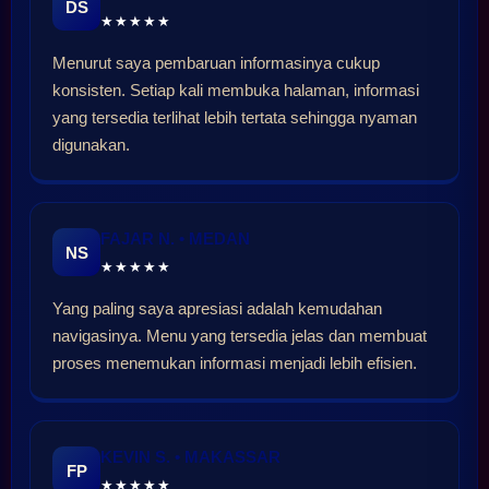
DS
★★★★★
Menurut saya pembaruan informasinya cukup
konsisten. Setiap kali membuka halaman, informasi
yang tersedia terlihat lebih tertata sehingga nyaman
digunakan.
FAJAR N. • MEDAN
NS
★★★★★
Yang paling saya apresiasi adalah kemudahan
navigasinya. Menu yang tersedia jelas dan membuat
proses menemukan informasi menjadi lebih efisien.
KEVIN S. • MAKASSAR
FP
★★★★★