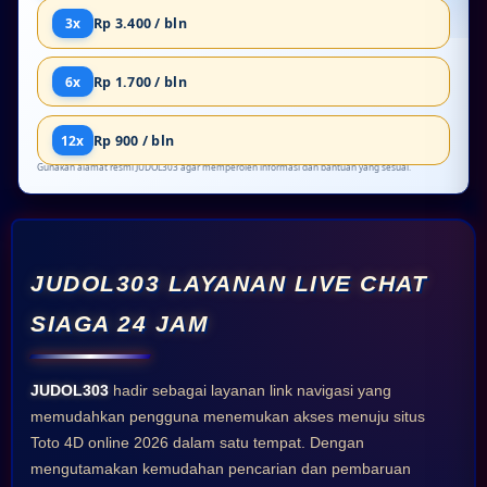
3x
Rp 3.400 / bln
6x
Rp 1.700 / bln
12x
Rp 900 / bln
Gunakan alamat resmi JUDOL303 agar memperoleh informasi dan bantuan yang sesuai.
JUDOL303 LAYANAN LIVE CHAT
SIAGA 24 JAM
JUDOL303
hadir sebagai layanan link navigasi yang
memudahkan pengguna menemukan akses menuju situs
Toto 4D online 2026 dalam satu tempat. Dengan
mengutamakan kemudahan pencarian dan pembaruan