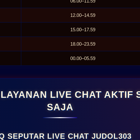
06.00–11.59
12.00–14.59
15.00–17.59
18.00–23.59
00.00–05.59
 LAYANAN LIVE CHAT AKTIF
SAJA
Q SEPUTAR LIVE CHAT JUDOL303