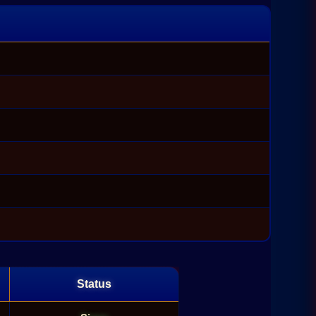
Status