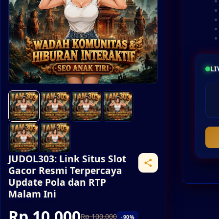
LI
JUDOL303: Link Situs Slot
Gacor Resmi Terpercaya
Update Pola dan RTP
Malam Ini
Rp 10.000
Rp 100.000
-90%