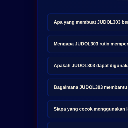
Apa yang membuat JUDOL303 berbe
Mengapa JUDOL303 rutin memperba
Apakah JUDOL303 dapat digunaka
Bagaimana JUDOL303 membantu p
Siapa yang cocok menggunakan 