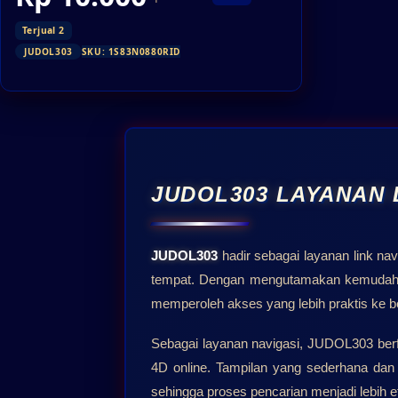
Terjual 2
JUDOL303
SKU:
1S83N0880RID
JUDOL303 LAYANAN L
JUDOL303
hadir sebagai layanan link n
tempat. Dengan mengutamakan kemudahan 
memperoleh akses yang lebih praktis ke b
Sebagai layanan navigasi, JUDOL303 berf
4D online. Tampilan yang sederhana da
sehingga proses pencarian menjadi lebih ef