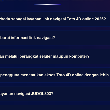
da sebagai layanan link navigasi Toto 4D online 2026?
rui informasi link navigasi?
n melalui perangkat seluler maupun komputer?
engguna menemukan akses Toto 4D online dengan lebih 
layanan navigasi JUDOL303?