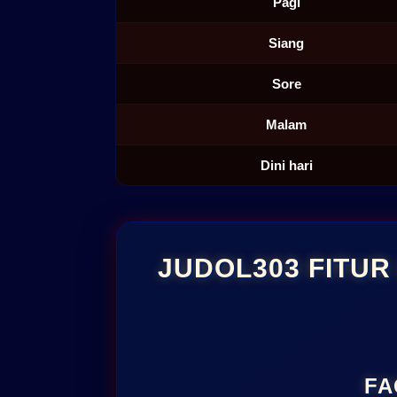
Pagi
Siang
Sore
Malam
Dini hari
JUDOL303 FITUR
FA