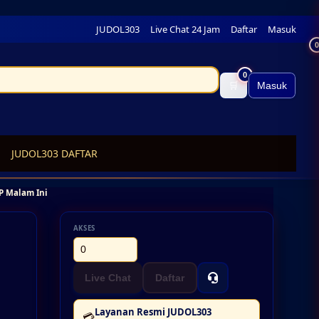
JUDOL303
Live Chat 24 Jam
Daftar
Masuk
0
0
🛒
Masuk
JUDOL303 DAFTAR
TP Malam Ini
AKSES
Live Chat
Daftar
Layanan Resmi JUDOL303
💳