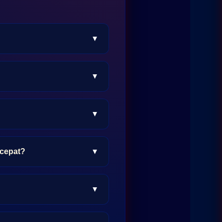
▼
▼
▼
cepat?
▼
▼