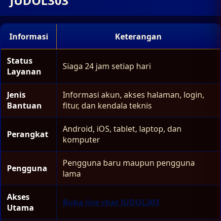
JUDOL303
Informasi
Keterangan
Status
Siaga 24 jam setiap hari
Layanan
Jenis
Informasi akun, akses halaman, login,
Bantuan
fitur, dan kendala teknis
Android, iOS, tablet, laptop, dan
Perangkat
komputer
Pengguna baru maupun pengguna
Pengguna
lama
Akses
Buka live chat JUDOL303
Utama