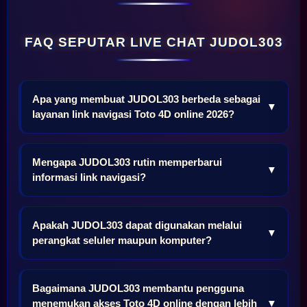
FAQ SEPUTAR LIVE CHAT JUDOL303
Apa yang membuat JUDOL303 berbeda sebagai
▼
layanan link navigasi Toto 4D online 2026?
Mengapa JUDOL303 rutin memperbarui
▼
informasi link navigasi?
Apakah JUDOL303 dapat digunakan melalui
▼
perangkat seluler maupun komputer?
Bagaimana JUDOL303 membantu pengguna
menemukan akses Toto 4D online dengan lebih
▼