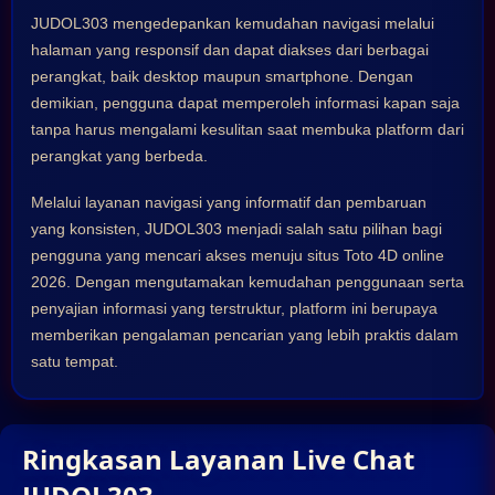
JUDOL303 mengedepankan kemudahan navigasi melalui
halaman yang responsif dan dapat diakses dari berbagai
perangkat, baik desktop maupun smartphone. Dengan
demikian, pengguna dapat memperoleh informasi kapan saja
tanpa harus mengalami kesulitan saat membuka platform dari
perangkat yang berbeda.
Melalui layanan navigasi yang informatif dan pembaruan
yang konsisten, JUDOL303 menjadi salah satu pilihan bagi
pengguna yang mencari akses menuju situs Toto 4D online
2026. Dengan mengutamakan kemudahan penggunaan serta
penyajian informasi yang terstruktur, platform ini berupaya
memberikan pengalaman pencarian yang lebih praktis dalam
satu tempat.
Ringkasan Layanan Live Chat