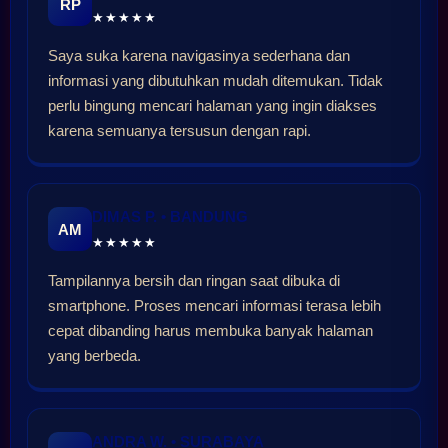
RP
★★★★★
Saya suka karena navigasinya sederhana dan
informasi yang dibutuhkan mudah ditemukan. Tidak
perlu bingung mencari halaman yang ingin diakses
karena semuanya tersusun dengan rapi.
DIMAS P. • BANDUNG
AM
★★★★★
Tampilannya bersih dan ringan saat dibuka di
smartphone. Proses mencari informasi terasa lebih
cepat dibanding harus membuka banyak halaman
yang berbeda.
ANDRA W. • SURABAYA