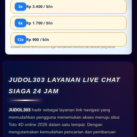
3x
Rp 3.400 / bln
6x
Rp 1.700 / bln
12x
Rp 900 / bln
Gunakan alamat resmi JUDOL303 agar memperoleh informasi dan bantuan yang sesuai.
JUDOL303 LAYANAN LIVE CHAT
SIAGA 24 JAM
JUDOL303
hadir sebagai layanan link navigasi yang
memudahkan pengguna menemukan akses menuju situs
Toto 4D online 2026 dalam satu tempat. Dengan
mengutamakan kemudahan pencarian dan pembaruan