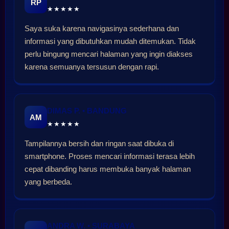
RP
★★★★★
Saya suka karena navigasinya sederhana dan
informasi yang dibutuhkan mudah ditemukan. Tidak
perlu bingung mencari halaman yang ingin diakses
karena semuanya tersusun dengan rapi.
DIMAS P. • BANDUNG
AM
★★★★★
Tampilannya bersih dan ringan saat dibuka di
smartphone. Proses mencari informasi terasa lebih
cepat dibanding harus membuka banyak halaman
yang berbeda.
ANDRA W. • SURABAYA