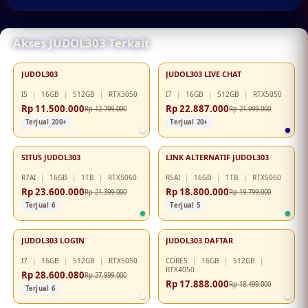
Akses JUDOL303 Terkait
JUDOL303
JUDOL303 LIVE CHAT
-2%
-1%
I5
|
16GB
|
512GB
|
RTX3050
I7
|
16GB
|
512GB
|
RTX5050
Rp 11.500.000
Rp 22.887.000
Rp 12.799.000
Rp 21.999.000
Terjual 200+
Terjual 20+
SITUS JUDOL303
LINK ALTERNATIF JUDOL303
-1%
-1%
R7AI
|
16GB
|
1TB
|
RTX5060
R5AI
|
16GB
|
1TB
|
RTX5060
Rp 23.600.000
Rp 18.800.000
Rp 21.399.000
Rp 19.799.000
Terjual 6
Terjual 5
JUDOL303 LOGIN
JUDOL303 DAFTAR
-1%
-1%
I7
|
16GB
|
512GB
|
RTX5050
CORE5
|
16GB
|
512GB
|
RTX4050
Rp 28.600.080
Rp 27.999.000
Rp 17.888.000
Rp 18.499.000
Terjual 6