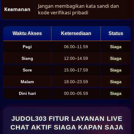
Jangan membagikan kata sandi dan
Keamanan
kode verifikasi pribadi
Waktu Akses
Ketersediaan
Status
Pagi
06.00–11.59
Siaga
Siang
12.00–14.59
Siaga
Sore
15.00–17.59
Siaga
Malam
18.00–23.59
Siaga
Dini hari
00.00–05.59
Siaga
JUDOL303 FITUR LAYANAN LIVE
CHAT AKTIF SIAGA KAPAN SAJA