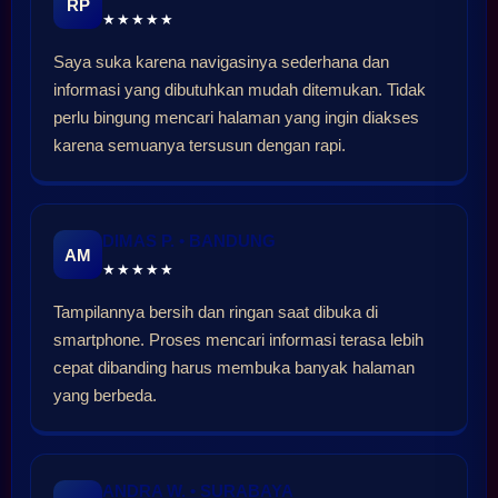
RP
★★★★★
Saya suka karena navigasinya sederhana dan
informasi yang dibutuhkan mudah ditemukan. Tidak
perlu bingung mencari halaman yang ingin diakses
karena semuanya tersusun dengan rapi.
DIMAS P. • BANDUNG
AM
★★★★★
Tampilannya bersih dan ringan saat dibuka di
smartphone. Proses mencari informasi terasa lebih
cepat dibanding harus membuka banyak halaman
yang berbeda.
ANDRA W. • SURABAYA