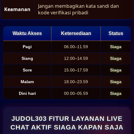
Jangan membagikan kata sandi dan
Keamanan
kode verifikasi pribadi
Waktu Akses
Ketersediaan
Status
Pagi
06.00–11.59
Siaga
Siang
12.00–14.59
Siaga
Sore
15.00–17.59
Siaga
Malam
18.00–23.59
Siaga
Dini hari
00.00–05.59
Siaga
JUDOL303 FITUR LAYANAN LIVE
CHAT AKTIF SIAGA KAPAN SAJA