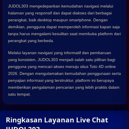
JUDOL303 mengedepankan kemudahan navigasi melalui
halaman yang responsif dan dapat diakses dari berbagai
perangkat, baik desktop maupun smartphone. Dengan
demikian, pengguna dapat memperoleh informasi kapan saja
tanpa harus mengalami kesulitan saat membuka platform dari
perangkat yang berbeda.
Melalui layanan navigasi yang informatif dan pembaruan
yang konsisten, JUDOL303 menjadi salah satu pilihan bagi
pengguna yang mencari akses menuju situs Toto 4D online
2026. Dengan mengutamakan kemudahan penggunaan serta
penyajian informasi yang terstruktur, platform ini berupaya
memberikan pengalaman pencarian yang lebih praktis dalam
satu tempat.
Ringkasan Layanan Live Chat