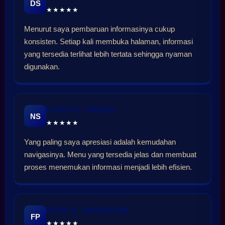
DS
★★★★★
Menurut saya pembaruan informasinya cukup
konsisten. Setiap kali membuka halaman, informasi
yang tersedia terlihat lebih tertata sehingga nyaman
digunakan.
FAJAR N. • MEDAN
NS
★★★★★
Yang paling saya apresiasi adalah kemudahan
navigasinya. Menu yang tersedia jelas dan membuat
proses menemukan informasi menjadi lebih efisien.
KEVIN S. • MAKASSAR
FP
★★★★★