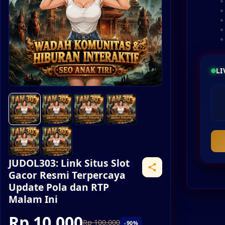
LI
JUDOL303: Link Situs Slot
Gacor Resmi Terpercaya
Update Pola dan RTP
Malam Ini
Rp 10.000
Rp 100.000
-90%