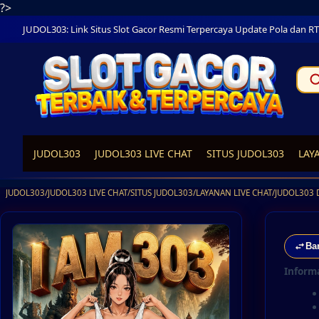
?>
JUDOL303: Link Situs Slot Gacor Resmi Terpercaya Update Pola dan R
JUDOL303
JUDOL303 LIVE CHAT
SITUS JUDOL303
LAY
JUDOL303
/
JUDOL303 LIVE CHAT
/
SITUS JUDOL303
/
LAYANAN LIVE CHAT
/
JUDOL303 
Ba
Inform