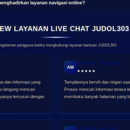
nghadirkan layanan navigasi online?
IEW LAYANAN LIVE CHAT JUDOL303
ngalaman pengguna ketika menghubungi layanan bantuan JUDOL303
DIMAS P. • BANDUNG
AM
★★★★★
a dan informasi yang
Tampilannya bersih dan ringan saa
lu bingung mencari
Proses mencari informasi terasa l
muanya tersusun dengan
membuka banyak halaman yang b
FAJAR N. • MEDAN