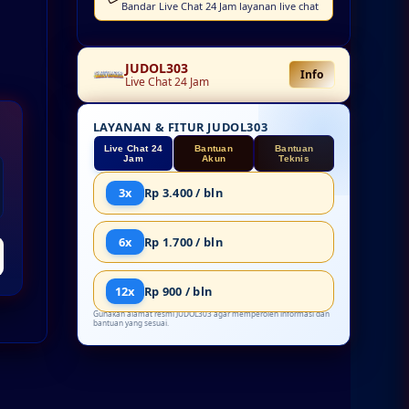
Bandar Live Chat 24 Jam layanan live chat
JUDOL303
Info
Live Chat 24 Jam
LAYANAN & FITUR JUDOL303
Live Chat 24
Bantuan
Bantuan
Jam
Akun
Teknis
3x
Rp 3.400 / bln
6x
Rp 1.700 / bln
12x
Rp 900 / bln
Gunakan alamat resmi JUDOL303 agar memperoleh informasi dan
bantuan yang sesuai.