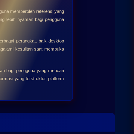
gguna memperoleh referensi yang
ang lebih nyaman bagi pengguna
rbagai perangkat, baik desktop
galami kesulitan saat membuka
ihan bagi pengguna yang mencari
masi yang terstruktur, platform