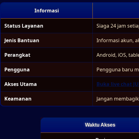
Informasi
Status Layanan
Siaga 24 jam setia
Jenis Bantuan
Informasi akun, ak
Perangkat
Android, iOS, tab
Pengguna
Pengguna baru m
Akses Utama
Buka live chat J
Keamanan
Jangan membagikan
Waktu Akses