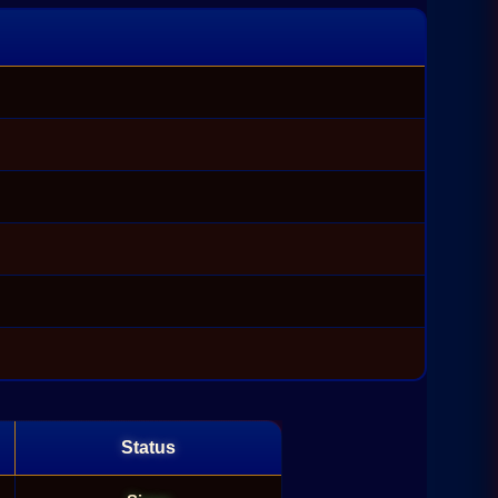
Status