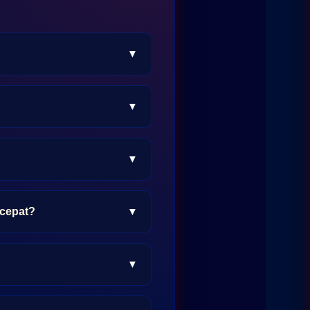
▼
▼
▼
cepat?
▼
▼