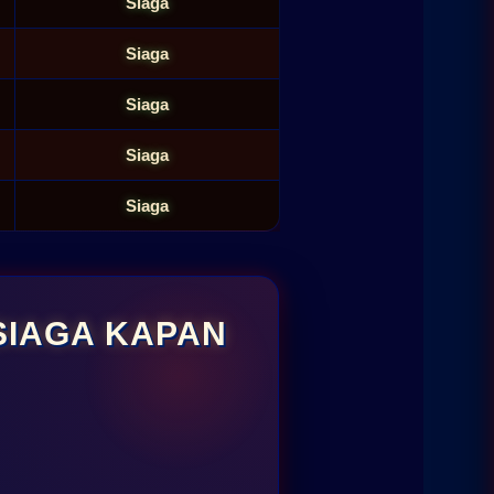
Siaga
Siaga
Siaga
Siaga
Siaga
 SIAGA KAPAN