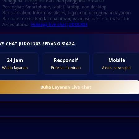
Pengguna: Pengguna baru dan pengguna terdaftar
Perangkat: Smartphone, tablet, laptop, dan desktop
Bantuan akun: Informasi akses, login, dan penggunaan layanan
Bantuan teknis: Kendala halaman, navigasi, dan informasi fitur
Akses utama:
Hubungi live chat JUDOL303
VE CHAT JUDOL303 SEDANG SIAGA
24 Jam
Responsif
Mobile
Waktu layanan
Prioritas bantuan
Akses perangkat
Buka Layanan Live Chat