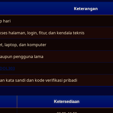
Keterangan
p hari
ses halaman, login, fitur, dan kendala teknis
let, laptop, dan komputer
aupun pengguna lama
UDOL303
 kata sandi dan kode verifikasi pribadi
Ketersediaan