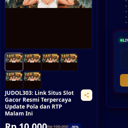
LI
JUDOL303: Link Situs Slot
Gacor Resmi Terpercaya
Update Pola dan RTP
Malam Ini
Rp 10.000
Rp 100.000
-90%