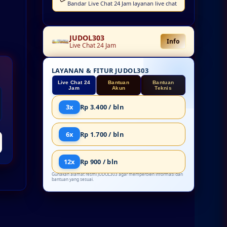
Bandar Live Chat 24 Jam layanan live chat
JUDOL303
Info
Live Chat 24 Jam
LAYANAN & FITUR JUDOL303
Live Chat 24
Bantuan
Bantuan
Jam
Akun
Teknis
3x
Rp 3.400 / bln
6x
Rp 1.700 / bln
12x
Rp 900 / bln
Gunakan alamat resmi JUDOL303 agar memperoleh informasi dan
bantuan yang sesuai.