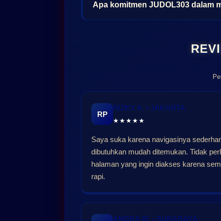
Apa komitmen JUDOL303 dalam me
REV
Pe
RIZKY A. • JAKARTA
RP
★★★★★
Saya suka karena navigasinya sederhan
dibutuhkan mudah ditemukan. Tidak per
halaman yang ingin diakses karena se
rapi.
ANDRA W. • SURABAYA