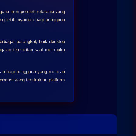
gguna memperoleh referensi yang
ang lebih nyaman bagi pengguna
rbagai perangkat, baik desktop
galami kesulitan saat membuka
ihan bagi pengguna yang mencari
masi yang terstruktur, platform