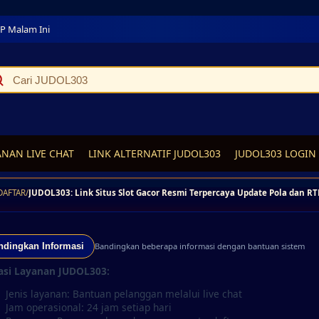
TP Malam Ini
ANAN LIVE CHAT
LINK ALTERNATIF JUDOL303
JUDOL303 LOGIN
DAFTAR
/
JUDOL303: Link Situs Slot Gacor Resmi Terpercaya Update Pola dan R
ndingkan Informasi
Bandingkan beberapa informasi dengan bantuan sistem
asi Layanan JUDOL303:
Jenis layanan: Bantuan pelanggan melalui live chat
Jam operasional: 24 jam setiap hari