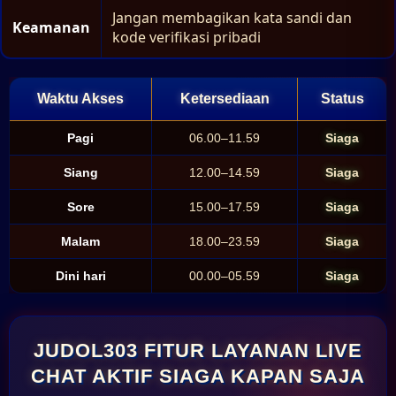
Jangan membagikan kata sandi dan
Keamanan
kode verifikasi pribadi
Waktu Akses
Ketersediaan
Status
Pagi
06.00–11.59
Siaga
Siang
12.00–14.59
Siaga
Sore
15.00–17.59
Siaga
Malam
18.00–23.59
Siaga
Dini hari
00.00–05.59
Siaga
JUDOL303 FITUR LAYANAN LIVE
CHAT AKTIF SIAGA KAPAN SAJA