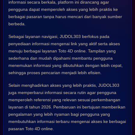
informasi secara berkala, platform ini dirancang agar
pengguna dapat memperoleh akses yang lebih praktis ke
berbagai pasaran tanpa harus mencari dari banyak sumber
berbeda.
Sebagai layanan navigasi, JUDOL303 berfokus pada
penyediaan informasi mengenai link yang aktif serta akses
menuju berbagai layanan Toto 4D online. Tampilan yang
sederhana dan mudah dipahami membantu pengguna
menemukan informasi yang dibutuhkan dengan lebih cepat,
sehingga proses pencarian menjadi lebih efisien.
Selain menghadirkan akses yang lebih praktis, JUDOL303
juga memperbarui informasi secara rutin agar pengguna
memperoleh referensi yang relevan sesuai perkembangan
layanan di tahun 2026. Pembaruan ini bertujuan memberikan
pengalaman yang lebih nyaman bagi pengguna yang
membutuhkan informasi terbaru mengenai akses ke berbagai
pasaran Toto 4D online.