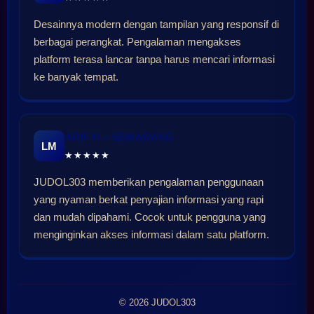
Desainnya modern dengan tampilan yang responsif di
berbagai perangkat. Pengalaman mengakses
platform terasa lancar tanpa harus mencari informasi
ke banyak tempat.
ARIF H. • SEMARANG
LM
★★★★★
JUDOL303 memberikan pengalaman penggunaan
yang nyaman berkat penyajian informasi yang rapi
dan mudah dipahami. Cocok untuk pengguna yang
menginginkan akses informasi dalam satu platform.
© 2026 JUDOL303