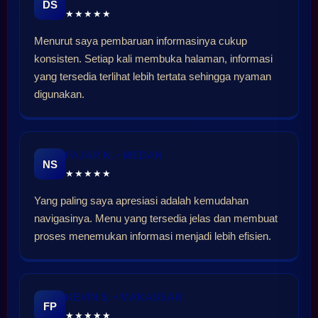
DS
★★★★★
Menurut saya pembaruan informasinya cukup
konsisten. Setiap kali membuka halaman, informasi
yang tersedia terlihat lebih tertata sehingga nyaman
digunakan.
FAJAR N. • MEDAN
NS
★★★★★
Yang paling saya apresiasi adalah kemudahan
navigasinya. Menu yang tersedia jelas dan membuat
proses menemukan informasi menjadi lebih efisien.
KEVIN S. • MAKASSAR
FP
★★★★★