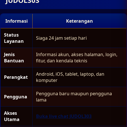
JUDOL303
Informasi
Keterangan
Status
Siaga 24 jam setiap hari
Layanan
Jenis
Informasi akun, akses halaman, login,
Bantuan
fitur, dan kendala teknis
Android, iOS, tablet, laptop, dan
Perangkat
komputer
Pengguna baru maupun pengguna
Pengguna
lama
Akses
Buka live chat JUDOL303
Utama