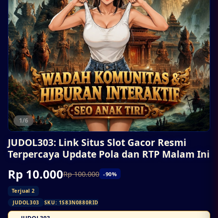
1/6
JUDOL303: Link Situs Slot Gacor Resmi
Terpercaya Update Pola dan RTP Malam Ini
Rp 10.000
Rp 100.000
-90%
Terjual 2
JUDOL303
SKU:
1S83N0880RID