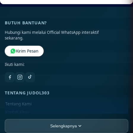
BUTUH BANTUAN?
Hubungi kami melalui Official WhatsApp interaktif
sekarang.
Kirim Pesan
Ikuti kami:
TENTANG JUDOL303
Tentang Kami
Kontak Kami
Akses Utama
Selengkapnya
FAQ