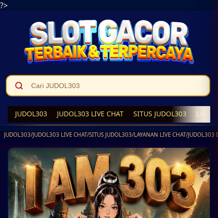
?>
JUDOL303
JUDOL303 LIVE CHAT
SITUS JUDOL303
LAYAN
JUDOL303
/
JUDOL303 LIVE CHAT
/
SITUS JUDOL303
/
LAYANAN LIVE CHAT
/
JUDOL303 