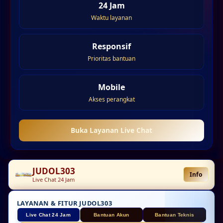
24 Jam
Waktu layanan
Responsif
Prioritas bantuan
Mobile
Akses perangkat
Buka Layanan Live Chat
JUDOL303
Info
Live Chat 24 Jam
LAYANAN & FITUR JUDOL303
Live Chat 24 Jam
Bantuan Akun
Bantuan Teknis