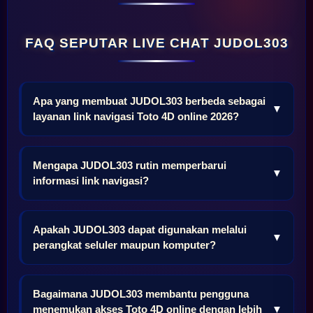
FAQ SEPUTAR LIVE CHAT JUDOL303
Apa yang membuat JUDOL303 berbeda sebagai
▼
layanan link navigasi Toto 4D online 2026?
Mengapa JUDOL303 rutin memperbarui
▼
informasi link navigasi?
Apakah JUDOL303 dapat digunakan melalui
▼
perangkat seluler maupun komputer?
Bagaimana JUDOL303 membantu pengguna
menemukan akses Toto 4D online dengan lebih
▼