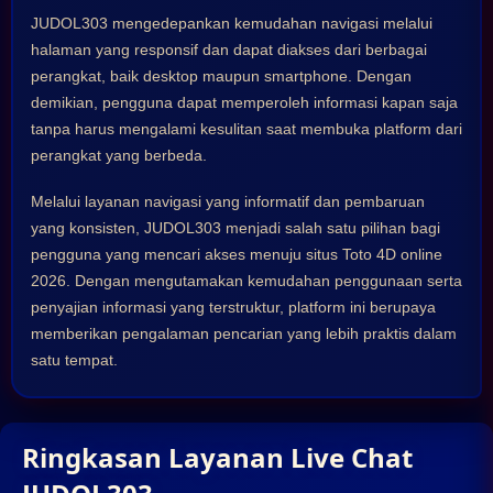
JUDOL303 mengedepankan kemudahan navigasi melalui
halaman yang responsif dan dapat diakses dari berbagai
perangkat, baik desktop maupun smartphone. Dengan
demikian, pengguna dapat memperoleh informasi kapan saja
tanpa harus mengalami kesulitan saat membuka platform dari
perangkat yang berbeda.
Melalui layanan navigasi yang informatif dan pembaruan
yang konsisten, JUDOL303 menjadi salah satu pilihan bagi
pengguna yang mencari akses menuju situs Toto 4D online
2026. Dengan mengutamakan kemudahan penggunaan serta
penyajian informasi yang terstruktur, platform ini berupaya
memberikan pengalaman pencarian yang lebih praktis dalam
satu tempat.
Ringkasan Layanan Live Chat