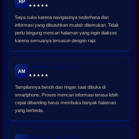
RP
★★★★★
Saya suka karena navigasinya sederhana dan
informasi yang dibutuhkan mudah ditemukan. Tidak
perlu bingung mencari halaman yang ingin diakses
karena semuanya tersusun dengan rapi.
DIMAS P. • BANDUNG
AM
★★★★★
Tampilannya bersih dan ringan saat dibuka di
smartphone. Proses mencari informasi terasa lebih
cepat dibanding harus membuka banyak halaman
yang berbeda.
ANDRA W. • SURABAYA