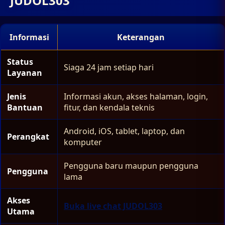
JUDOL303
Informasi
Keterangan
Status
Siaga 24 jam setiap hari
Layanan
Jenis
Informasi akun, akses halaman, login,
Bantuan
fitur, dan kendala teknis
Android, iOS, tablet, laptop, dan
Perangkat
komputer
Pengguna baru maupun pengguna
Pengguna
lama
Akses
Buka live chat JUDOL303
Utama