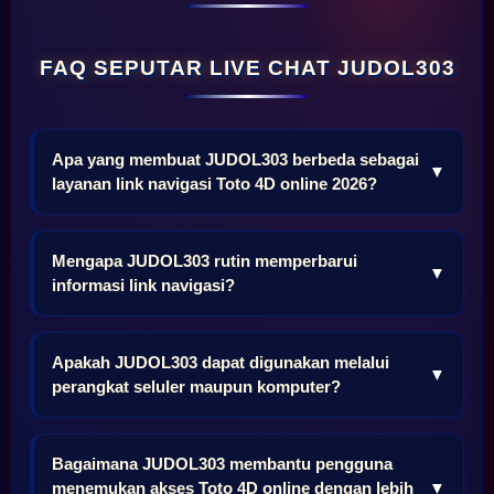
FAQ SEPUTAR LIVE CHAT JUDOL303
Apa yang membuat JUDOL303 berbeda sebagai
▼
layanan link navigasi Toto 4D online 2026?
Mengapa JUDOL303 rutin memperbarui
▼
informasi link navigasi?
Apakah JUDOL303 dapat digunakan melalui
▼
perangkat seluler maupun komputer?
Bagaimana JUDOL303 membantu pengguna
menemukan akses Toto 4D online dengan lebih
▼