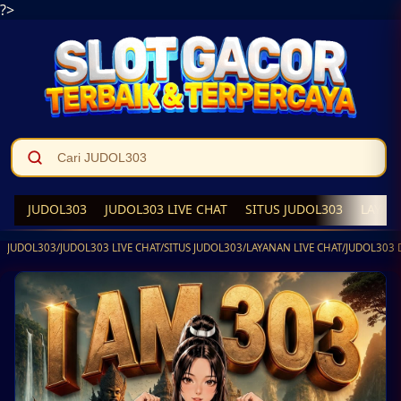
?>
JUDOL303
JUDOL303 LIVE CHAT
SITUS JUDOL303
LAYAN
JUDOL303
/
JUDOL303 LIVE CHAT
/
SITUS JUDOL303
/
LAYANAN LIVE CHAT
/
JUDOL303 