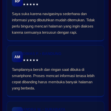
RP
★★★★★
Saya suka karena navigasinya sederhana dan
informasi yang dibutuhkan mudah ditemukan. Tidak
perlu bingung mencari halaman yang ingin diakses
karena semuanya tersusun dengan rapi.
DIMAS P. • BANDUNG
AM
★★★★★
Tampilannya bersih dan ringan saat dibuka di
smartphone. Proses mencari informasi terasa lebih
cepat dibanding harus membuka banyak halaman
yang berbeda.
ANDRA W. • SURABAYA