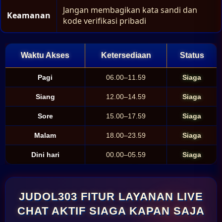
Jangan membagikan kata sandi dan
Keamanan
kode verifikasi pribadi
Waktu Akses
Ketersediaan
Status
Pagi
06.00–11.59
Siaga
Siang
12.00–14.59
Siaga
Sore
15.00–17.59
Siaga
Malam
18.00–23.59
Siaga
Dini hari
00.00–05.59
Siaga
JUDOL303 FITUR LAYANAN LIVE
CHAT AKTIF SIAGA KAPAN SAJA