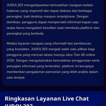
JUDOL303 mengedepankan kemudahan navigasi melalui
halaman yang responsif dan dapat diakses dari berbagai
perangkat, baik desktop maupun smartphone. Dengan
demikian, pengguna dapat memperoleh informasi kapan saja
tanpa harus mengalami kesulitan saat membuka platform dari
perangkat yang berbeda.
Melalui layanan navigasi yang informatif dan pembaruan
yang konsisten, JUDOL303 menjadi salah satu pilihan bagi
pengguna yang mencari akses menuju situs Toto 4D online
2026. Dengan mengutamakan kemudahan penggunaan serta
penyajian informasi yang terstruktur, platform ini berupaya
memberikan pengalaman pencarian yang lebih praktis dalam
satu tempat.
Ringkasan Layanan Live Chat