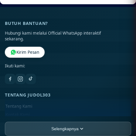
BUTUH BANTUAN?
Hubungi kami melalui Official WhatsApp interaktif
sekarang.
Kirim Pesan
Ikuti kami:
TENTANG JUDOL303
Tentang Kami
Kontak Kami
Akses Utama
Selengkapnya
FAQ