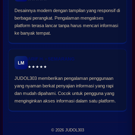
Desainnya modern dengan tampilan yang responsif di
berbagai perangkat. Pengalaman mengakses
platform terasa lancar tanpa harus mencari informasi
ke banyak tempat.
ARIF H. • SEMARANG
LM
★★★★★
JUDOL303 memberikan pengalaman penggunaan
yang nyaman berkat penyajian informasi yang rapi
dan mudah dipahami. Cocok untuk pengguna yang
menginginkan akses informasi dalam satu platform.
© 2026 JUDOL303