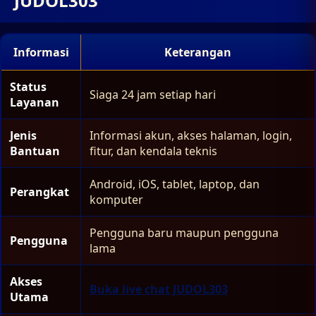
JUDOL303
Informasi
Keterangan
Status
Siaga 24 jam setiap hari
Layanan
Jenis
Informasi akun, akses halaman, login,
Bantuan
fitur, dan kendala teknis
Android, iOS, tablet, laptop, dan
Perangkat
komputer
Pengguna baru maupun pengguna
Pengguna
lama
Akses
Buka live chat JUDOL303
Utama