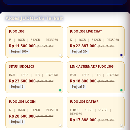
Akses JUDOL303 Terkait
JUDOL303
JUDOL303 LIVE CHAT
-2%
-1%
I5
|
16GB
|
512GB
|
RTX3050
I7
|
16GB
|
512GB
|
RTX5050
Rp 11.500.000
Rp 22.887.000
Rp 12.799.000
Rp 21.999.000
Terjual 200+
Terjual 20+
SITUS JUDOL303
LINK ALTERNATIF JUDOL303
-1%
-1%
R7AI
|
16GB
|
1TB
|
RTX5060
R5AI
|
16GB
|
1TB
|
RTX5060
Rp 23.600.000
Rp 18.800.000
Rp 21.399.000
Rp 19.799.000
Terjual 6
Terjual 5
JUDOL303 LOGIN
JUDOL303 DAFTAR
-1%
-1%
I7
|
16GB
|
512GB
|
RTX5050
CORE5
|
16GB
|
512GB
|
RTX4050
Rp 28.600.080
Rp 27.999.000
Rp 17.888.000
Rp 18.499.000
Terjual 6