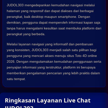
JUDOL303 mengedepankan kemudahan navigasi melalui
halaman yang responsif dan dapat diakses dari berbagai
perangkat, baik desktop maupun smartphone. Dengan
demikian, pengguna dapat memperoleh informasi kapan saja
tanpa harus mengalami kesulitan saat membuka platform dari
perangkat yang berbeda.
Melalui layanan navigasi yang informatif dan pembaruan
yang konsisten, JUDOL303 menjadi salah satu pilihan bagi
pengguna yang mencari akses menuju situs Toto 4D online
2026. Dengan mengutamakan kemudahan penggunaan serta
penyajian informasi yang terstruktur, platform ini berupaya
memberikan pengalaman pencarian yang lebih praktis dalam
satu tempat.
Ringkasan Layanan Live Chat