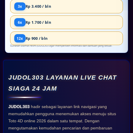
3x
Rp 3.400 / bln
6x
Rp 1.700 / bln
12x
Rp 900 / bln
Gunakan alamat resmi JUDOL303 agar memperoleh informasi dan bantuan yang sesuai.
JUDOL303 LAYANAN LIVE CHAT
SIAGA 24 JAM
JUDOL303
hadir sebagai layanan link navigasi yang
memudahkan pengguna menemukan akses menuju situs
Toto 4D online 2026 dalam satu tempat. Dengan
mengutamakan kemudahan pencarian dan pembaruan