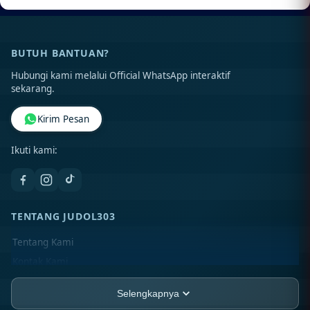
BUTUH BANTUAN?
Hubungi kami melalui Official WhatsApp interaktif
sekarang.
Kirim Pesan
Ikuti kami:
TENTANG JUDOL303
Tentang Kami
Kontak Kami
Akses Utama
Selengkapnya
FAQ