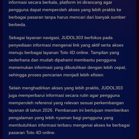
informasi secara berkala, platform ini dirancang agar
pengguna dapat memperoleh akses yang lebih praktis ke
berbagai pasaran tanpa harus mencari dari banyak sumber
berbeda.
Sebagai layanan navigasi, JUDOL303 berfokus pada
penyediaan informasi mengenai link yang aktif serta akses
menuju berbagai layanan Toto 4D online. Tampilan yang
sederhana dan mudah dipahami membantu pengguna
menemukan informasi yang dibutuhkan dengan lebih cepat,
sehingga proses pencarian menjadi lebih efisien.
Selain menghadirkan akses yang lebih praktis, JUDOL303
juga memperbarui informasi secara rutin agar pengguna
memperoleh referensi yang relevan sesuai perkembangan
layanan di tahun 2026. Pembaruan ini bertujuan memberikan
pengalaman yang lebih nyaman bagi pengguna yang
membutuhkan informasi terbaru mengenai akses ke berbagai
pasaran Toto 4D online.