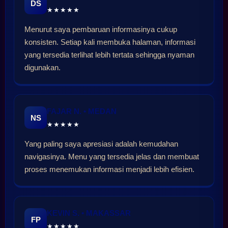
DS
★★★★★
Menurut saya pembaruan informasinya cukup
konsisten. Setiap kali membuka halaman, informasi
yang tersedia terlihat lebih tertata sehingga nyaman
digunakan.
FAJAR N. • MEDAN
NS
★★★★★
Yang paling saya apresiasi adalah kemudahan
navigasinya. Menu yang tersedia jelas dan membuat
proses menemukan informasi menjadi lebih efisien.
KEVIN S. • MAKASSAR
FP
★★★★★