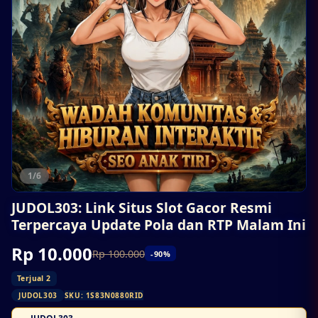
1/6
JUDOL303: Link Situs Slot Gacor Resmi
Terpercaya Update Pola dan RTP Malam Ini
Rp 10.000
Rp 100.000
-90%
Terjual 2
JUDOL303
SKU:
1S83N0880RID