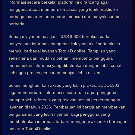
informasi secara berkala, platform ini dirancang agar
pengguna dapat memperoleh akses yang lebih praktis ke
berbagai pasaran tanpa harus mencari dari banyak sumber
berbeda.
Sebagai layanan navigasi, JUDOL303 berfokus pada
penyediaan informasi mengenai link yang aktif serta akses
menuju berbagai layanan Toto 4D online. Tampilan yang
sederhana dan mudah dipahami membantu pengguna
menemukan informasi yang dibutuhkan dengan lebih cepat,
sehingga proses pencarian menjadi lebih efisien.
Selain menghadirkan akses yang lebih praktis, JUDOL303
juga memperbarui informasi secara rutin agar pengguna
memperoleh referensi yang relevan sesuai perkembangan
layanan di tahun 2026. Pembaruan ini bertujuan memberikan
pengalaman yang lebih nyaman bagi pengguna yang
membutuhkan informasi terbaru mengenai akses ke berbagai
pasaran Toto 4D online.