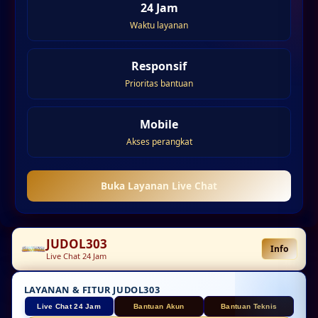
24 Jam
Waktu layanan
Responsif
Prioritas bantuan
Mobile
Akses perangkat
Buka Layanan Live Chat
JUDOL303
Info
Live Chat 24 Jam
LAYANAN & FITUR JUDOL303
Live Chat 24 Jam
Bantuan Akun
Bantuan Teknis