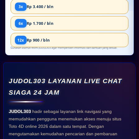
3x
Rp 3.400 / bln
6x
Rp 1.700 / bln
12x
Rp 900 / bln
Gunakan alamat resmi JUDOL303 agar memperoleh informasi dan bantuan yang sesuai.
JUDOL303 LAYANAN LIVE CHAT
SIAGA 24 JAM
JUDOL303
hadir sebagai layanan link navigasi yang
memudahkan pengguna menemukan akses menuju situs
Toto 4D online 2026 dalam satu tempat. Dengan
mengutamakan kemudahan pencarian dan pembaruan