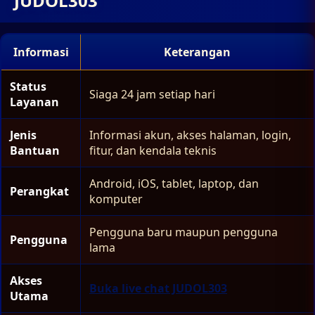
JUDOL303
Informasi
Keterangan
Status
Siaga 24 jam setiap hari
Layanan
Jenis
Informasi akun, akses halaman, login,
Bantuan
fitur, dan kendala teknis
Android, iOS, tablet, laptop, dan
Perangkat
komputer
Pengguna baru maupun pengguna
Pengguna
lama
Akses
Buka live chat JUDOL303
Utama