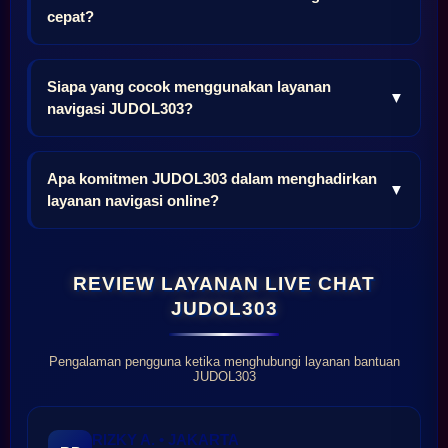
cepat?
Siapa yang cocok menggunakan layanan
▼
navigasi JUDOL303?
Apa komitmen JUDOL303 dalam menghadirkan
▼
layanan navigasi online?
REVIEW LAYANAN LIVE CHAT
JUDOL303
Pengalaman pengguna ketika menghubungi layanan bantuan
JUDOL303
RIZKY A. • JAKARTA