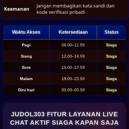
Jangan membagikan kata sandi dan
Keamanan
kode verifikasi pribadi
Waktu Akses
Ketersediaan
Status
Pagi
06.00–11.59
Siaga
Siang
12.00–14.59
Siaga
Sore
15.00–17.59
Siaga
Malam
18.00–23.59
Siaga
Dini hari
00.00–05.59
Siaga
JUDOL303 FITUR LAYANAN LIVE
CHAT AKTIF SIAGA KAPAN SAJA