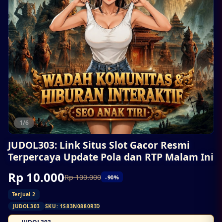
1/6
JUDOL303: Link Situs Slot Gacor Resmi
Terpercaya Update Pola dan RTP Malam Ini
Rp 10.000
Rp 100.000
-90%
Terjual 2
JUDOL303
SKU:
1S83N0880RID