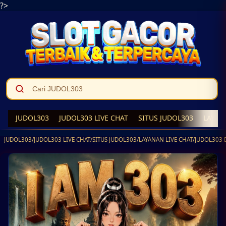
?>
JUDOL303
JUDOL303 LIVE CHAT
SITUS JUDOL303
LAYAN
JUDOL303
/
JUDOL303 LIVE CHAT
/
SITUS JUDOL303
/
LAYANAN LIVE CHAT
/
JUDOL303 