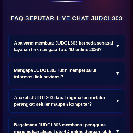
FAQ SEPUTAR LIVE CHAT JUDOL303
Apa yang membuat JUDOL303 berbeda sebagai
▼
layanan link navigasi Toto 4D online 2026?
Mengapa JUDOL303 rutin memperbarui
▼
informasi link navigasi?
Apakah JUDOL303 dapat digunakan melalui
▼
perangkat seluler maupun komputer?
Bagaimana JUDOL303 membantu pengguna
menemukan akses Toto 4D online dengan lebih
▼